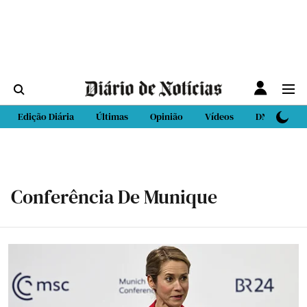
Edição Diária
Últimas
Opinião
Vídeos
DN Sport
Conferência De Munique