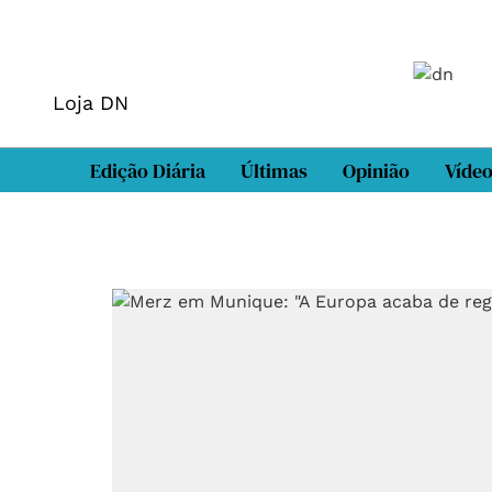
Loja DN
Edição Diária
Últimas
Opinião
Víde