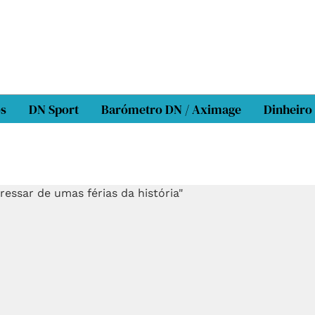
os
DN Sport
Barómetro DN / Aximage
Dinheiro