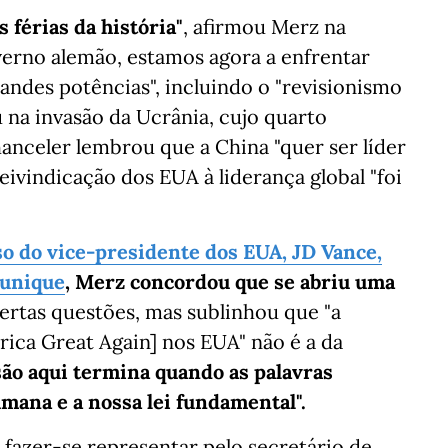
 férias da história"
, afirmou Merz na
verno alemão, estamos agora a enfrentar
andes potências", incluindo o "revisionismo
 na invasão da Ucrânia, cujo quarto
chanceler lembrou que a China "quer ser líder
ivindicação dos EUA à liderança global "foi
so do vice-presidente dos EUA, JD Vance,
Munique
, Merz concordou que se abriu uma
rtas questões, mas sublinhou que "a
ica Great Again] nos EUA" não é a da
são aqui termina quando as palavras
mana e a nossa lei fundamental".
fazer-se representar pelo secretário de