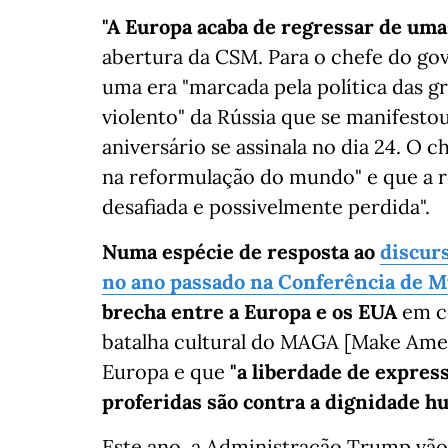
"A Europa acaba de regressar de umas
abertura da CSM. Para o chefe do go
uma era "marcada pela política das gr
violento" da Rússia que se manifestou
aniversário se assinala no dia 24. O 
na reformulação do mundo" e que a re
desafiada e possivelmente perdida".
Numa espécie de resposta ao
discur
no ano passado na Conferência de 
brecha entre a Europa e os EUA
em ce
batalha cultural do MAGA [Make Amer
Europa e que
"a liberdade de expres
proferidas são contra a dignidade hu
Este ano, a Administração Trump vão 