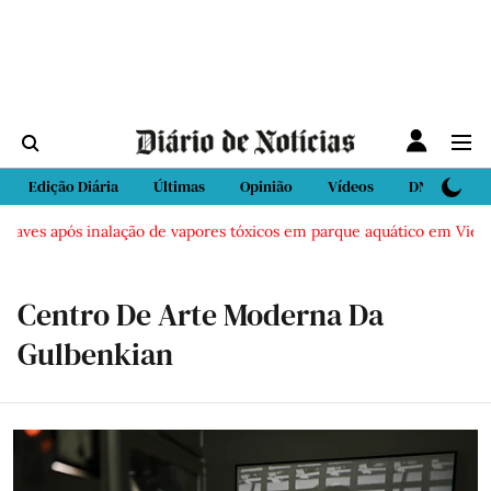
Edição Diária
Últimas
Opinião
Vídeos
DN Sport
es após inalação de vapores tóxicos em parque aquático em Vieira de 
Centro De Arte Moderna Da
Gulbenkian