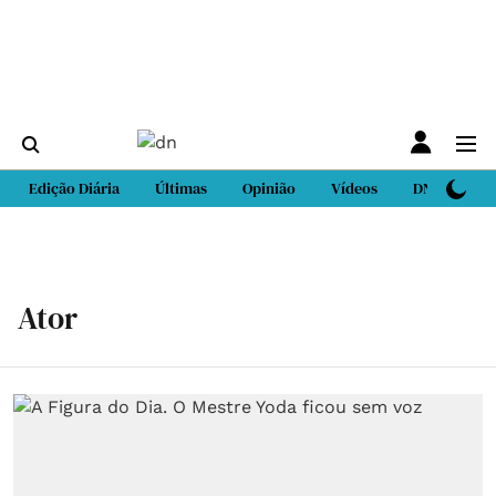
Edição Diária
Últimas
Opinião
Vídeos
DN Sport
Ator