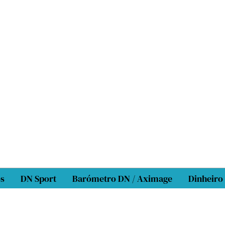
os
DN Sport
Barómetro DN / Aximage
Dinheiro