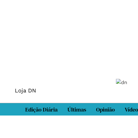
Loja DN
Edição Diária
Últimas
Opinião
Víde