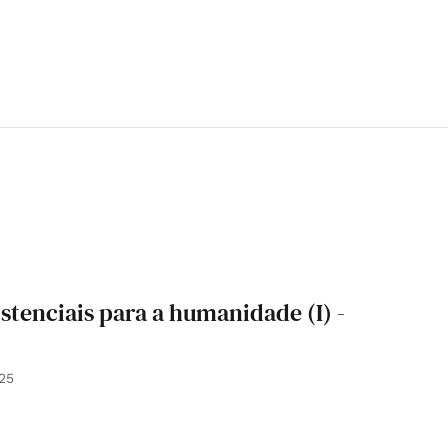
istenciais para a humanidade (I) -
25