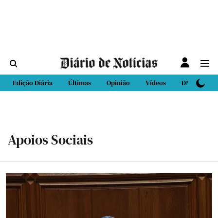
Edição Diária
Últimas
Opinião
Vídeos
DN Sport
Apoios Sociais