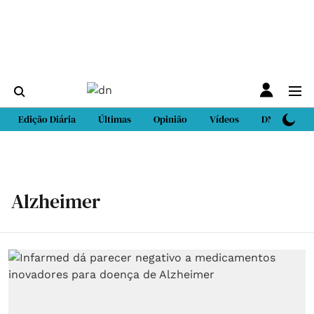
Edição Diária
Últimas
Opinião
Vídeos
DN Sport
Alzheimer