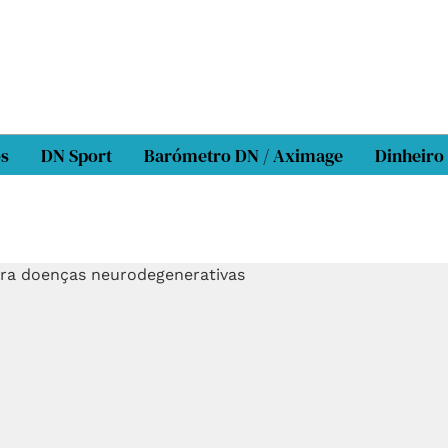
os
DN Sport
Barómetro DN / Aximage
Dinheiro