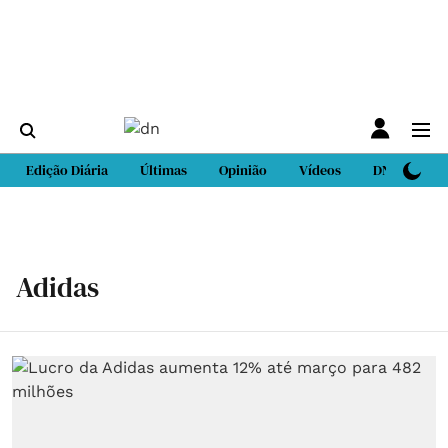
Edição Diária
Últimas
Opinião
Vídeos
DN Sport
Adidas