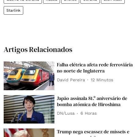
Starlink
Artigos Relacionados
Falha elétrica afeta rede ferroviária
no norte de Inglaterra
David Pereira
12 Minutos
Japão assinala 81.º aniversário de
bomba atómica de Hiroshima
DN/Lusa
6 Horas
Trump nega escassez de mísseis e