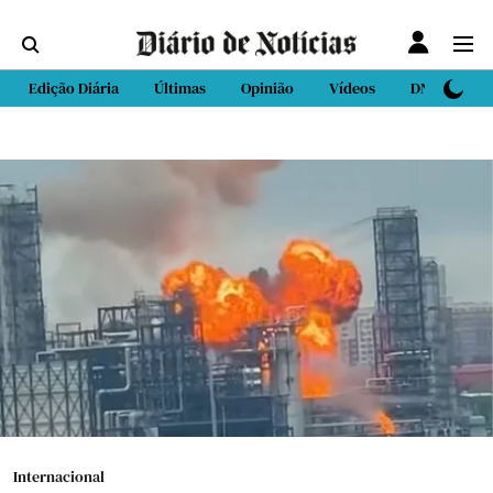
Edição Diária
Últimas
Opinião
Vídeos
DN Sport
Internacional