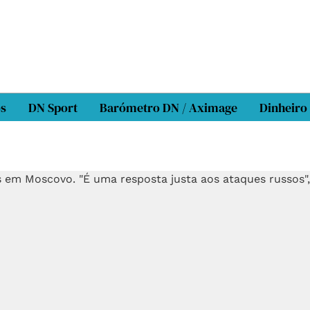
os
DN Sport
Barómetro DN / Aximage
Dinheiro