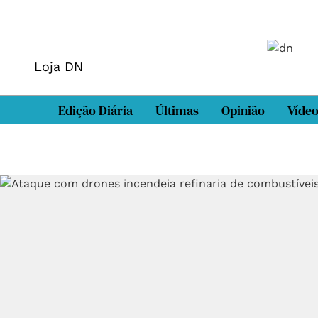
Loja DN
Edição Diária
Últimas
Opinião
Víde