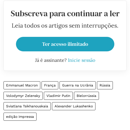
Subscreva para continuar a ler
Leia todos os artigos sem interrupções.
Ter acesso ilimitado
Já é assinante?
Inicie sessão
Emmanuel Macron
França
Guerra na Ucrânia
Rússia
Volodymyr Zelensky
Vladimir Putin
Bielorrússia
Sviatlana Tsikhanouskaia
Alexander Lukashenko
edição impressa