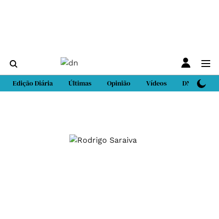
Edição Diária
Últimas
Opinião
Vídeos
DN Sport