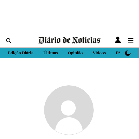
Edição Diária
Últimas
Opinião
Vídeos
DN Sport