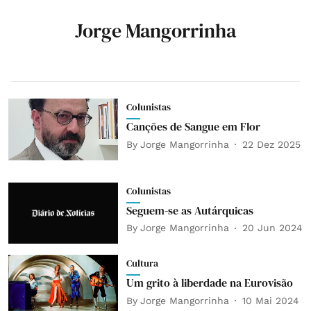
Jorge Mangorrinha
Colunistas
Canções de Sangue em Flor
By
Jorge Mangorrinha
22 Dez 2025
Colunistas
Seguem-se as Autárquicas
By
Jorge Mangorrinha
20 Jun 2024
Cultura
Um grito à liberdade na Eurovisão
By
Jorge Mangorrinha
10 Mai 2024