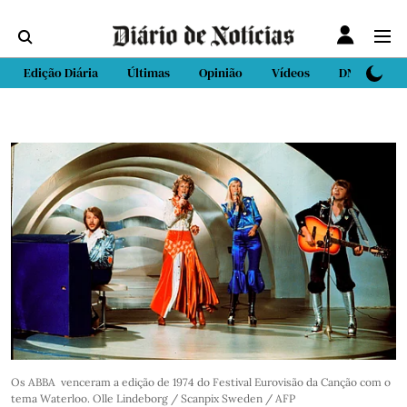
Edição Diária
Últimas
Opinião
Vídeos
DN Sport
Os ABBA venceram a edição de 1974 do Festival Eurovisão da Canção com o
tema Waterloo. Olle Lindeborg / Scanpix Sweden / AFP