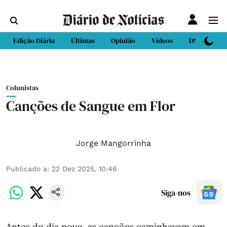
Edição Diária
Últimas
Opinião
Vídeos
DN Sport
Colunistas
Canções de Sangue em Flor
Jorge Mangorrinha
Publicado a
:
22 Dez 2025, 10:46
Siga-nos
Antes do dia novo, as canções caminhavam em