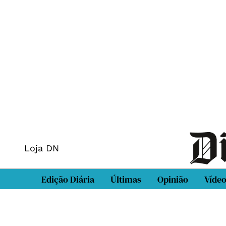
Loja DN
Edição Diária
Últimas
Opinião
Víde