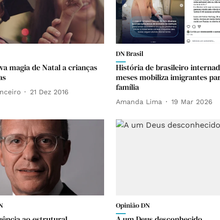
DN Brasil
va magia de Natal a crianças
História de brasileiro interna
as
meses mobiliza imigrantes pa
família
nceiro
21 Dez 2016
Amanda Lima
19 Mar 2026
N
Opinião DN
ência ao estrutural
A um Deus desconhecido