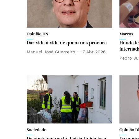
Opinião DN
Marcas
Dar vida à vida de quem nos procura
Honda le
internad
Manuel José Guerreiro
17 Abr 2026
Pedro Ju
Sociedade
Opinião D
De porta em porta, Leiria Unida leva
Da emerg