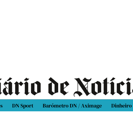
os
DN Sport
Barómetro DN / Aximage
Dinheiro