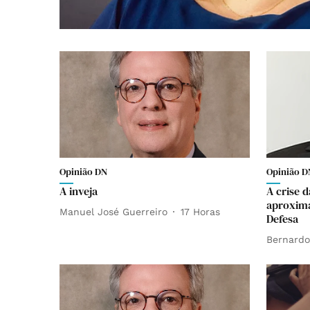
Opinião DN
Opinião D
A inveja
A crise d
aproxim
Manuel José Guerreiro
17 Horas
Defesa
Bernardo