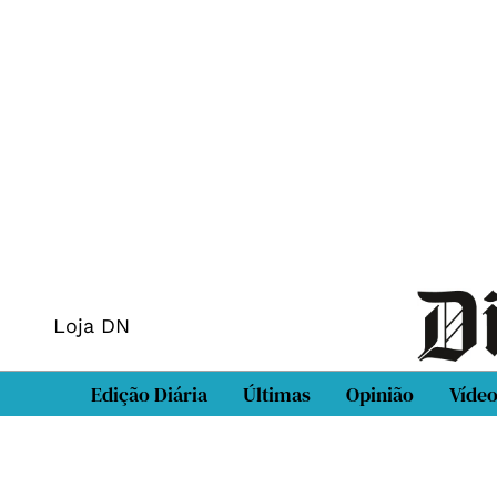
Loja DN
Edição Diária
Últimas
Opinião
Víde