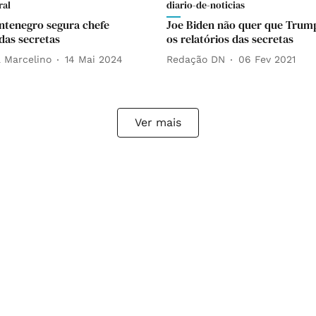
ral
diario-de-noticias
ntenegro segura chefe
Joe Biden não quer que Trum
as secretas
os relatórios das secretas
a Marcelino
14 Mai 2024
Redação DN
06 Fev 2021
Ver mais