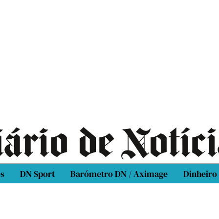
os
DN Sport
Barómetro DN / Aximage
Dinheiro