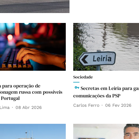
Sociedade
ta para operação de
Secretas em Leiria para ga
ionagem russa com possíveis
comunicações da PSP
 Portugal
Carlos Ferro
06 Fev 2026
Lima
08 Abr 2026