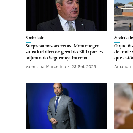
Sociedade
Sociedade
Surpresa nas secretas: Montenegro
O que fa
substitui diretor-geral do SIED por ex-
de onde 
adjunto da Segurança Interna
que estã
Valentina Marcelino
23 Set 2025
Amanda 