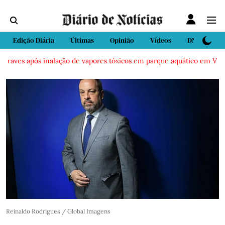
Edição Diária
Últimas
Opinião
Vídeos
DN Sport
 após inalação de vapores tóxicos em parque aquático em Vieira de Lei
Reinaldo Rodrigues / Global Imagens