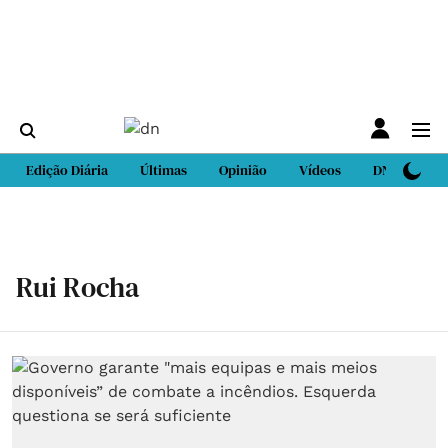
Edição Diária
Últimas
Opinião
Vídeos
DN Sport
Rui Rocha