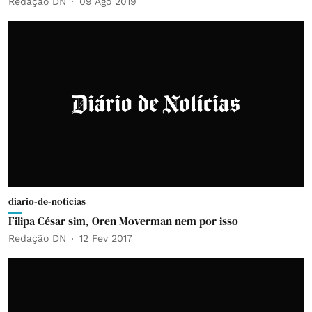
Redação DN
09 Ago 2019
diario-de-noticias
Filipa César sim, Oren Moverman nem por isso
Redação DN
12 Fev 2017