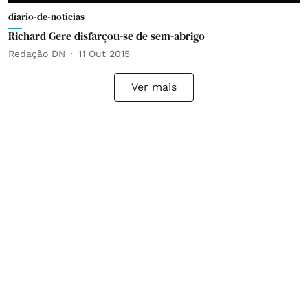
diario-de-noticias
Richard Gere disfarçou-se de sem-abrigo
Redação DN
11 Out 2015
Ver mais