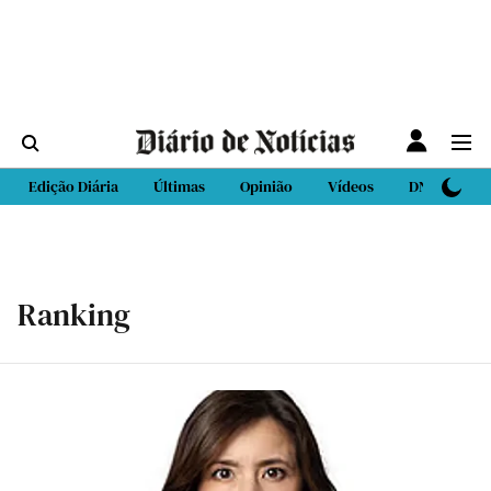
Edição Diária
Últimas
Opinião
Vídeos
DN Sport
Ranking