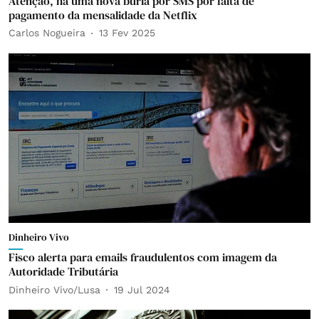
Atenção, há uma nova burla por SMS por falta de
pagamento da mensalidade da Netflix
Carlos Nogueira
13 Fev 2025
Dinheiro Vivo
Fisco alerta para emails fraudulentos com imagem da
Autoridade Tributária
Dinheiro Vivo/Lusa
19 Jul 2024