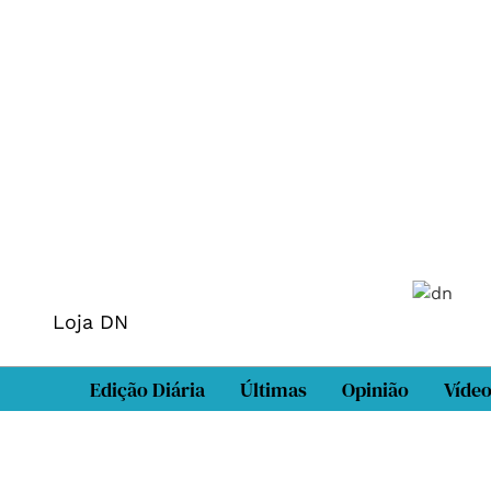
Loja DN
Edição Diária
Últimas
Opinião
Víde