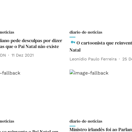
noticias
diario-de-noticias
aliano pede desculpas por dizer
O cartoonista que reinvent
as que o Pai Natal não existe
Natal
 DN
11 Dez 2021
Leonídio Paulo Ferreira
25 D
noticias
diario-de-noticias
Ministro irlandês foi ao Parl
se reinventa o Pai Natal em