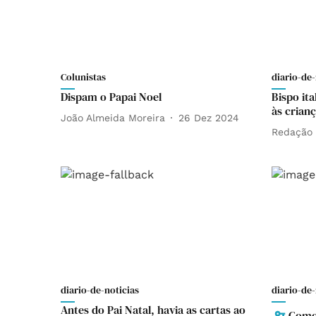
Colunistas
diario-de-
Dispam o Papai Noel
Bispo it
às crianç
João Almeida Moreira
26 Dez 2024
Redação
diario-de-noticias
diario-de-
Antes do Pai Natal, havia as cartas ao
Como 