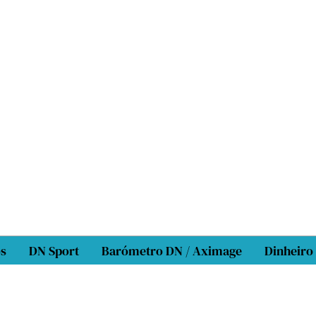
os
DN Sport
Barómetro DN / Aximage
Dinheiro