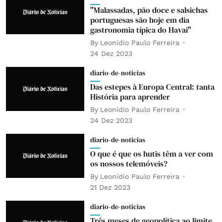
"Malassadas, pão doce e salsichas
portuguesas são hoje em dia
gastronomia típica do Havai"
By
Leonídio Paulo Ferreira
24 Dez 2023
diario-de-noticias
Das estepes à Europa Central: tanta
História para aprender
By
Leonídio Paulo Ferreira
24 Dez 2023
diario-de-noticias
O que é que os hutis têm a ver com
os nossos telemóveis?
By
Leonídio Paulo Ferreira
21 Dez 2023
diario-de-noticias
Três meses de geopolítica ao limite