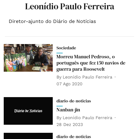
Leonídio Paulo Ferreira
Diretor-ajunto do Diário de Notícias
Sociedade
Morreu Manuel Pedroso, o
português que fez 150 navios de
guerra para Roosevelt
By
Leonídio Paulo Ferreira
07 Ago 2020
diario-de-noticias
Nanban-jin
By
Leonídio Paulo Ferreira
28 Dez 2023
diario-de-noticias