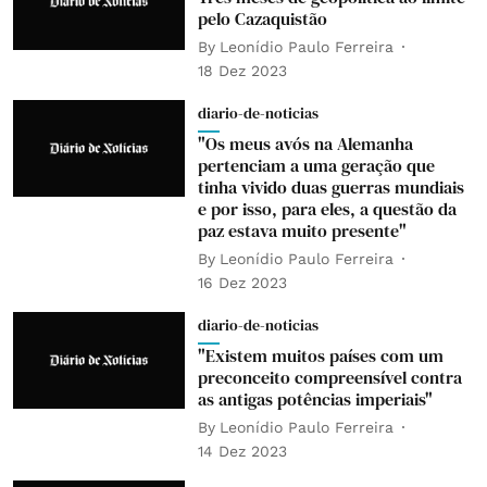
pelo Cazaquistão
By
Leonídio Paulo Ferreira
18 Dez 2023
diario-de-noticias
"Os meus avós na Alemanha
pertenciam a uma geração que
tinha vivido duas guerras mundiais
e por isso, para eles, a questão da
paz estava muito presente"
By
Leonídio Paulo Ferreira
16 Dez 2023
diario-de-noticias
"Existem muitos países com um
preconceito compreensível contra
as antigas potências imperiais"
By
Leonídio Paulo Ferreira
14 Dez 2023