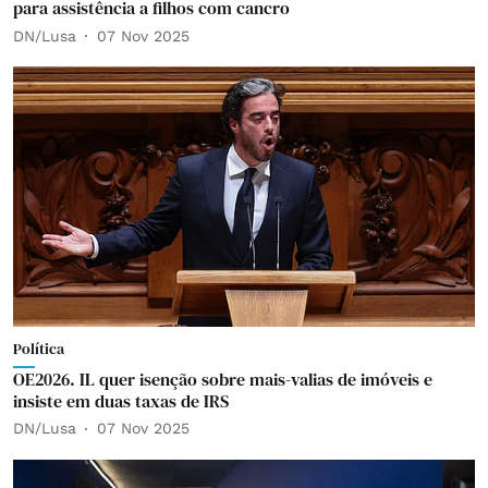
para assistência a filhos com cancro
DN/Lusa
07 Nov 2025
Política
OE2026. IL quer isenção sobre mais-valias de imóveis e
insiste em duas taxas de IRS
DN/Lusa
07 Nov 2025