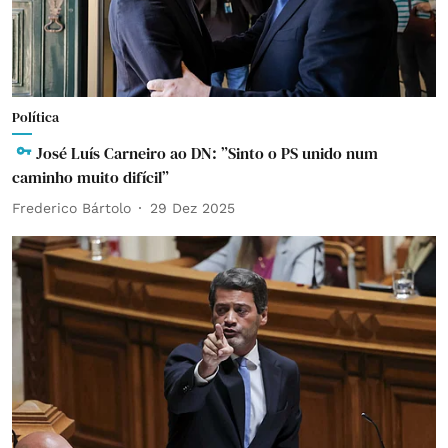
Política
José Luís Carneiro ao DN: ”Sinto o PS unido num
caminho muito difícil”
Frederico Bártolo
29 Dez 2025