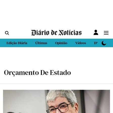
Edição Diária
Últimas
Opinião
Vídeos
DN Sport
Orçamento De Estado