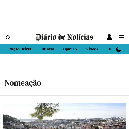
Edição Diária
Últimas
Opinião
Vídeos
DN Sport
Nomeação