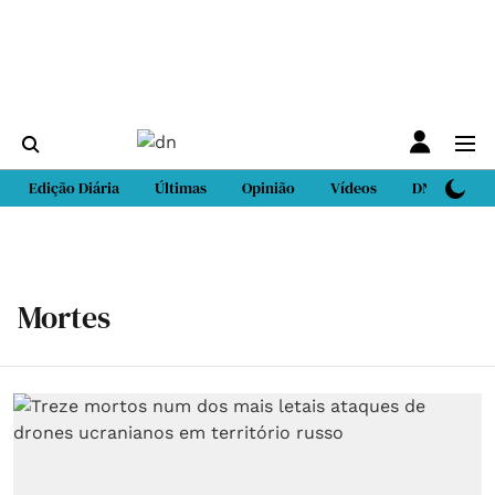
Edição Diária
Últimas
Opinião
Vídeos
DN Sport
Mortes