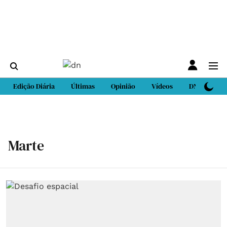
Edição Diária
Últimas
Opinião
Vídeos
DN Sport
Marte