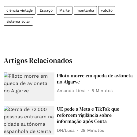
ciência vintage
Espaço
Marte
montanha
vulcão
sistema solar
Artigos Relacionados
Piloto morre em queda de avioneta
no Algarve
Amanda Lima
8 Minutos
UE pede a Meta e TikTok que
reforcem vigilância sobre
informação após Ceuta
DN/Lusa
28 Minutos