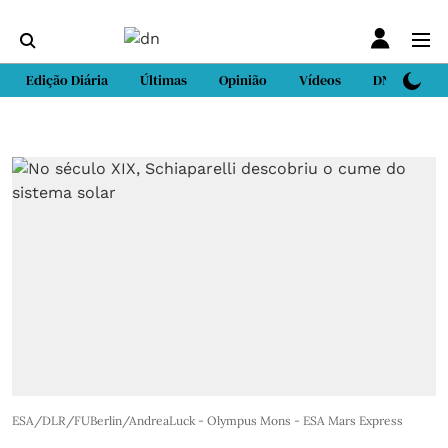
Edição Diária
Últimas
Opinião
Vídeos
DN Sport
ESA/DLR/FUBerlin/AndreaLuck - Olympus Mons - ESA Mars Express