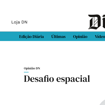
Loja DN
Edição Diária
Últimas
Opinião
Víde
Opinião DN
Desafio espacial