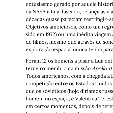
entusiasmo gerado por aquele históri
da NASA à Lua, faseado, relança as v
décadas quase pareciam restringir-se 
Objetivos ambiciosos, como um regre
sido em 1972) ou uma inédita viagem 
de filmes, mesmo que através de sond
exploração espacial nunca tenha par
Foram 12 os homens a pisar a Lua ent
terceiro membro da missão
Apollo 11
Todos americanos, com a chegada à L
competição entre os Estados Unidos e
que os soviéticos (hoje diríamos russo
homem no espaço, e Valentina Teresh
em certos momentos, depois de ter