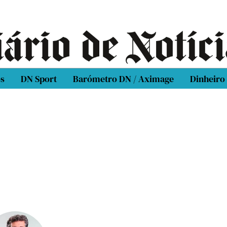
os
DN Sport
Barómetro DN / Aximage
Dinheiro