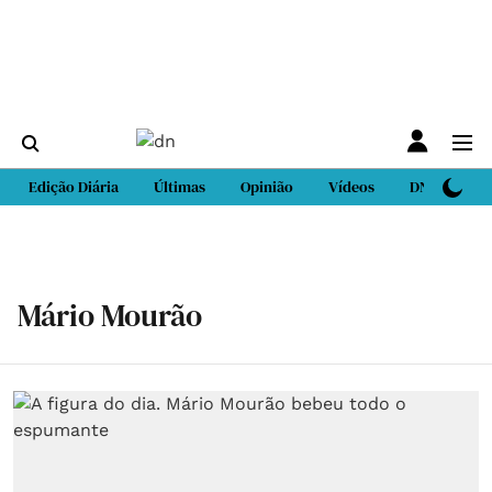
Edição Diária
Últimas
Opinião
Vídeos
DN Sport
Mário Mourão