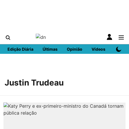
Edição Diária
Últimas
Opinião
Vídeos
DN Spo
Justin Trudeau