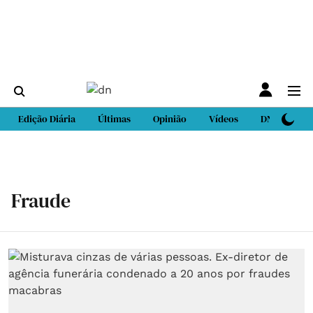
Edição Diária
Últimas
Opinião
Vídeos
DN Sport
Fraude