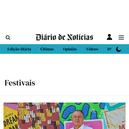
Edição Diária
Últimas
Opinião
Vídeos
DN Sport
Festivais