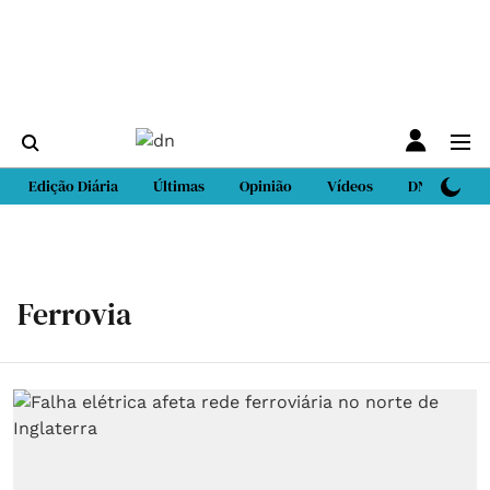
Edição Diária
Últimas
Opinião
Vídeos
DN Sport
Ferrovia