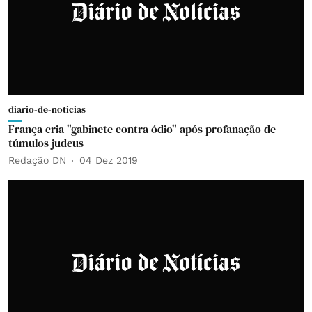
diario-de-noticias
França cria "gabinete contra ódio" após profanação de
túmulos judeus
Redação DN
04 Dez 2019