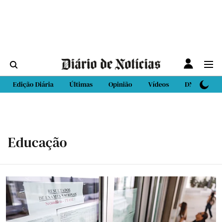
Edição Diária
Últimas
Opinião
Vídeos
DN Sport
Educação