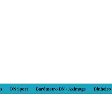
os
DN Sport
Barómetro DN / Aximage
Dinheiro