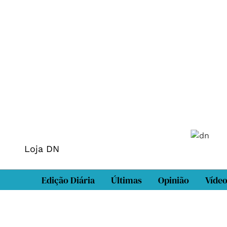
Loja DN
Edição Diária
Últimas
Opinião
Víde