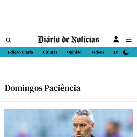
Edição Diária
Últimas
Opinião
Vídeos
DN Sport
Domingos Paciência