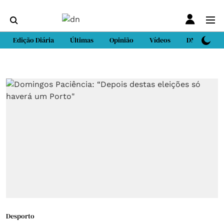
Edição Diária
Últimas
Opinião
Vídeos
DN Sport
Desporto