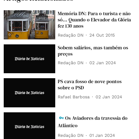
Memória DN: Para o turista e não
só... Quando o Elevador da Glória
fez 130 anos
Redação DN
24 Out 2015
Sobem salários, mas também os
preços
Redação DN
02 Jan 2024
PS cava fosso de nove pontos
sobre o PSD
Rafael Barbosa
02 Jan 2024
Os Aviadores da travessia do
Atlântico
Redação DN
01 Jan 2024