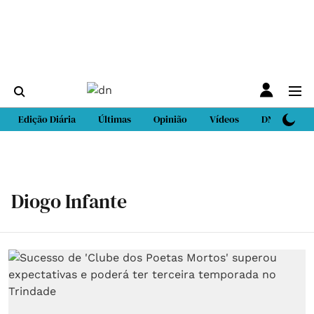
Edição Diária
Últimas
Opinião
Vídeos
DN Sport
Diogo Infante