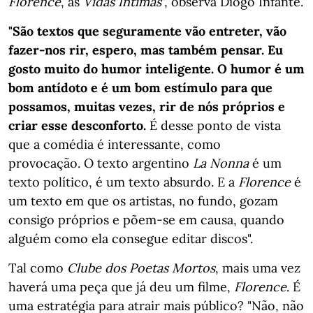
Florence
, as
Vidas Íntimas
", observa Diogo Infante.
"São textos que seguramente vão entreter, vão
fazer-nos rir, espero, mas também pensar. Eu
gosto muito do humor inteligente. O humor é um
bom antídoto e é um bom estímulo para que
possamos, muitas vezes, rir de nós próprios e
criar esse desconforto.
É desse ponto de vista
que a comédia é interessante, como
provocação. O texto argentino
La Nonna
é um
texto político, é um texto absurdo. E a
Florence
é
um texto em que os artistas, no fundo, gozam
consigo próprios e põem-se em causa, quando
alguém como ela consegue editar discos".
Tal como
Clube dos Poetas Mortos
, mais uma vez
haverá uma peça que já deu um filme,
Florence
. É
uma estratégia para atrair mais público? "Não, não