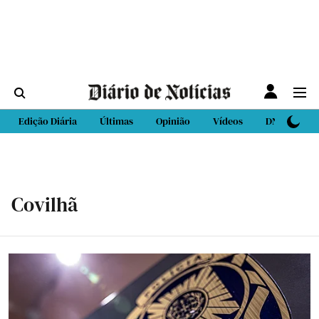
Edição Diária
Últimas
Opinião
Vídeos
DN Sport
Covilhã