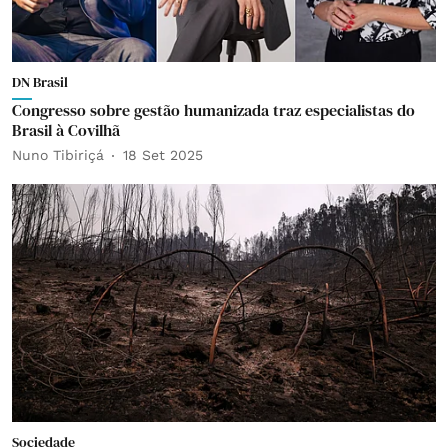
DN Brasil
Congresso sobre gestão humanizada traz especialistas do
Brasil à Covilhã
Nuno Tibiriçá
18 Set 2025
Sociedade