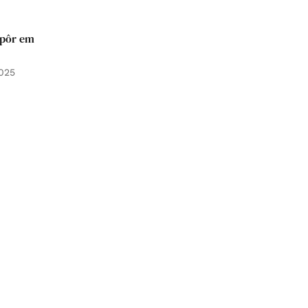
 pôr em
025