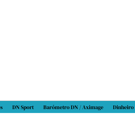
os
DN Sport
Barómetro DN / Aximage
Dinheiro