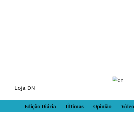
Loja DN
Edição Diária
Últimas
Opinião
Víde