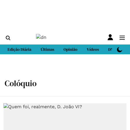
Edição Diária
Últimas
Opinião
Vídeos
DN Sport
Colóquio