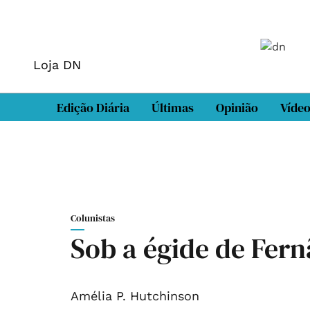
Loja DN
Edição Diária
Últimas
Opinião
Víde
Colunistas
Sob a égide de Fer
Amélia P. Hutchinson