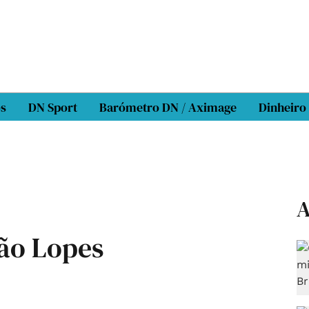
os
DN Sport
Barómetro DN / Aximage
Dinheiro
A
não Lopes