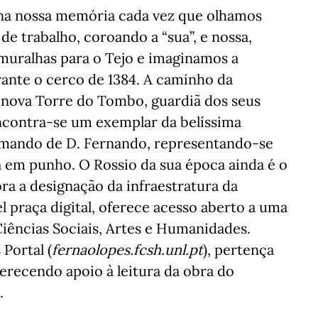
u na nossa memória cada vez que olhamos
 de trabalho, coroando a “sua”, e nossa,
 muralhas para o Tejo e imaginamos a
urante o cerco de 1384. A caminho da
 nova Torre do Tombo, guardiã dos seus
ncontra-se um exemplar da belíssima
 mando de D. Fernando, representando-se
a em punho. O Rossio da sua época ainda é o
a a designação da infraestratura da
praça digital, oferece acesso aberto a uma
Ciências Sociais, Artes e Humanidades.
Portal (
fernaolopes.fcsh.unl.pt
), pertença
ferecendo apoio à leitura da obra do
.