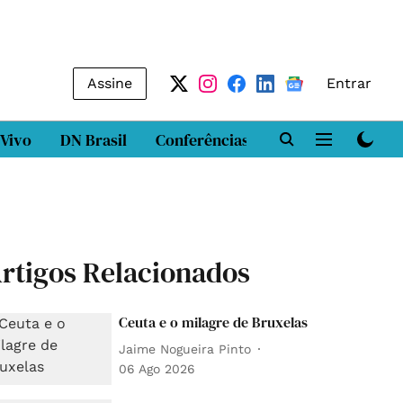
Assine
Entrar
 Vivo
DN Brasil
Conferências
DN LAB
Class
rtigos Relacionados
Ceuta e o milagre de Bruxelas
Jaime Nogueira Pinto
06 Ago 2026