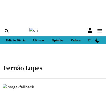
Edição Diária
Últimas
Opinião
Vídeos
DN Sport
Fernão Lopes